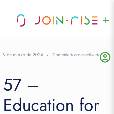
add
account_circle
en
9 de marzo de 2024
Comentarios desactivados
57
–
57 –
Educa
for
Susta
Education for
Devel
Unite