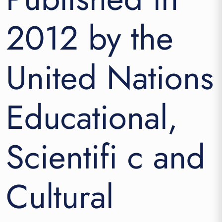
Cultur
Organ
2012 by the
7,
place
United Nations
de
Fonte
7535
Educational,
Paris
07
SP,
Scientifi c and
Franc
Cultural