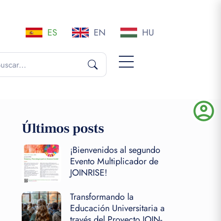
ES
EN
HU
account_circle
Últimos posts
¡Bienvenidos al segundo
Evento Multiplicador de
JOINRISE!
Transformando la
Educación Universitaria a
través del Proyecto JOIN-