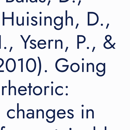
D.,
 Huisingh, D.,
Lozano,
R.,
Huisingh,
., Ysern, P., &
D.,
Buckland,
(2010). Going
H.,
Ysern,
P.,
rhetoric:
&
Zilahy,
G.
 changes in
(2010).
Going
beyond