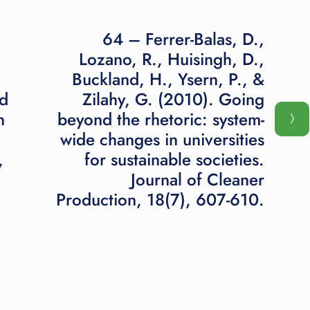
607-
610.
64 – Ferrer-Balas, D.,
Lozano, R., Huisingh, D.,
Buckland, H., Ysern, P., &
nd
Zilahy, G. (2010). Going
n
beyond the rhetoric: system-
wide changes in universities
,
for sustainable societies.
Journal of Cleaner
Production, 18(7), 607-610.