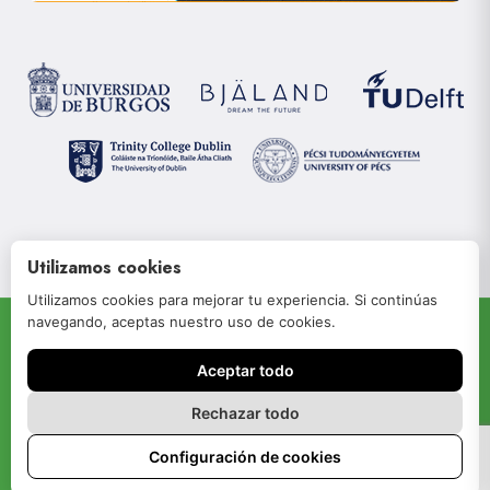
Utilizamos cookies
Utilizamos cookies para mejorar tu experiencia. Si continúas
navegando, aceptas nuestro uso de cookies.
© 2022 JOIN-RISe
Aceptar todo
Aviso legal
Política de privacidad
Rechazar todo
Política de cookies
Configuración de cookies