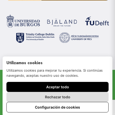
Utilizamos cookies
Utilizamos cookies para mejorar tu experiencia. Si continúas
navegando, aceptas nuestro uso de cookies.
© 2022 JOIN-RISe
Aceptar todo
Aviso legal
Política de privacidad
Rechazar todo
Política de cookies
Configuración de cookies