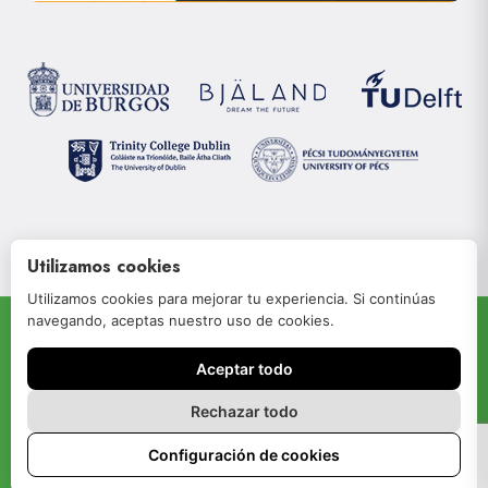
Utilizamos cookies
Utilizamos cookies para mejorar tu experiencia. Si continúas
navegando, aceptas nuestro uso de cookies.
© 2022 JOIN-RISe
Aceptar todo
Aviso legal
Política de privacidad
Rechazar todo
Política de cookies
Configuración de cookies