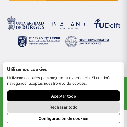
Utilizamos cookies
Utilizamos cookies para mejorar tu experiencia. Si continúas
navegando, aceptas nuestro uso de cookies.
© 2022 JOIN-RISe
Aceptar todo
Aviso legal
Política de privacidad
Rechazar todo
Política de cookies
Configuración de cookies