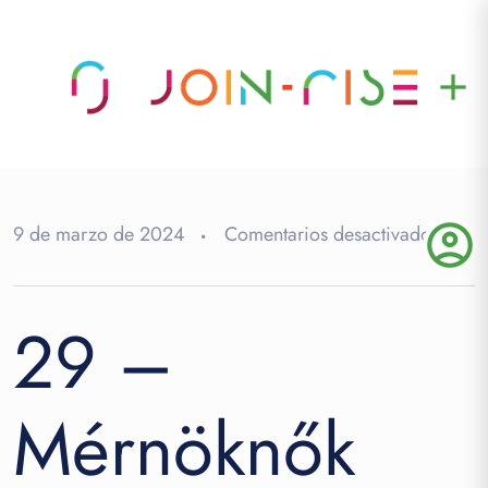
add
account_circle
en
9 de marzo de 2024
Comentarios desactivados
29
–
29 –
Mérn
projek
Mérnöknők