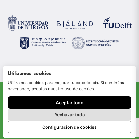
Utilizamos cookies
Utilizamos cookies para mejorar tu experiencia. Si continúas
navegando, aceptas nuestro uso de cookies.
© 2022 JOIN-RISe
Aceptar todo
Aviso legal
Política de privacidad
Rechazar todo
Política de cookies
Configuración de cookies