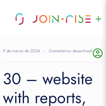
add
account_circle
en
9 de marzo de 2024
Comentarios desactivados
30
–
30 – website
websi
with
report
with reports,
results
of