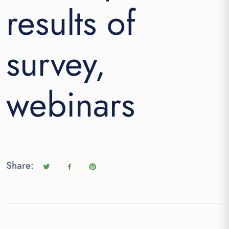
survey
results of
webin
survey,
webinars
Share: